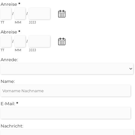
Anreise
*
/
/
TT
MM
JJJJ
Abreise
*
/
/
TT
MM
JJJJ
Anrede:
Name:
E-Mail:
*
Nachricht: