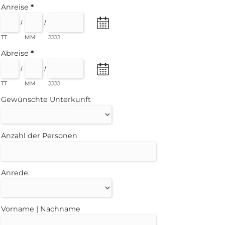
Anreise
*
/
/
TT
MM
JJJJ
Abreise
*
/
/
TT
MM
JJJJ
Gewünschte Unterkunft
Anzahl der Personen
Anrede:
Vorname | Nachname