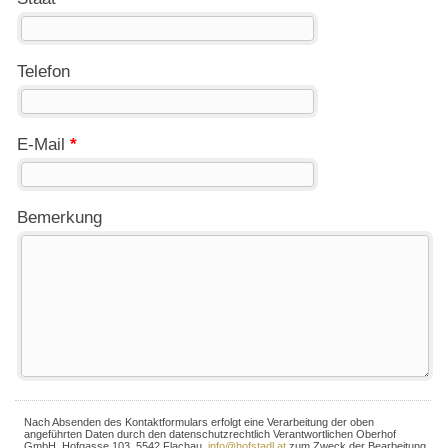
Telefon
E-Mail
*
Bemerkung
Nach Absenden des Kontaktformulars erfolgt eine Verarbeitung der oben
angeführten Daten durch den datenschutzrechtlich Verantwortlichen Oberhof
GmbH, Hofgasse 103, 5542 Flachau,
info@hofstadl.at
zum Zweck der Bearbeitung