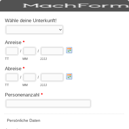
Wähle deine Unterkunft!
Anreise
*
/
/
TT
MM
JJJJ
Abreise
*
/
/
TT
MM
JJJJ
Personenanzahl
*
Persönliche Daten